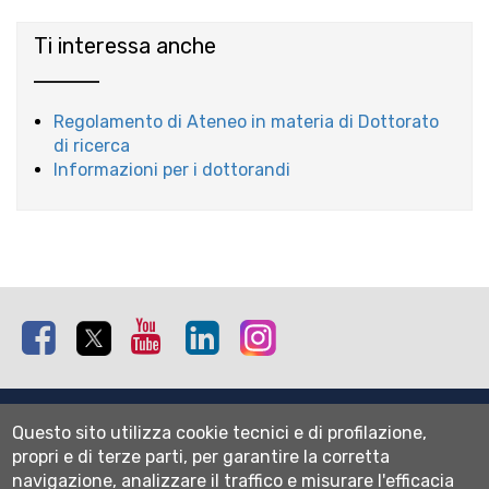
e-
mail)
Ti interessa anche
Regolamento di Ateneo in materia di Dottorato
di ricerca
Informazioni per i dottorandi
Facebook
Twitter
Youtube
Linkedin
Instagram
Mappa del sito
Questo sito utilizza cookie tecnici e di profilazione,
Normativa cookie
propri e di terze parti, per garantire la corretta
Informativa privacy
navigazione, analizzare il traffico e misurare l'efficacia