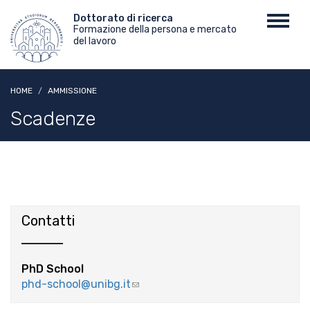
Salta
Menu
Dottorato di ricerca
Toggl
al
Formazione della persona e mercato
top
navig
contenuto
del lavoro
principale
HOME
AMMISSIONE
Scadenze
Contatti
PhD School
phd-school@unibg.it
(link
sends